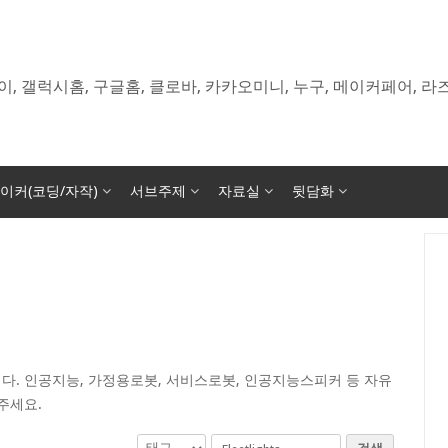
이, 갤럭시홈, 구글홈, 클로바, 카카오미니, 누구, 메이커페어, 
이커(코딩/자작)
서브주제
자료실
뒷담화
다. 인공지능, 가정용로봇, 서비스로봇, 인공지능스피커 등 자유
주세요.