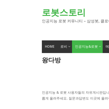
Skip
to
로봇스토리
content
인공지능 로봇 커뮤니티 – 삼성봇, 클로
HOME
로비
인공지능&로봇
메
왕다방
인공지능 & 로봇 사용자들의 자유게시판입니
롭게 올려주세요. 질문과답변도 이곳에 올려