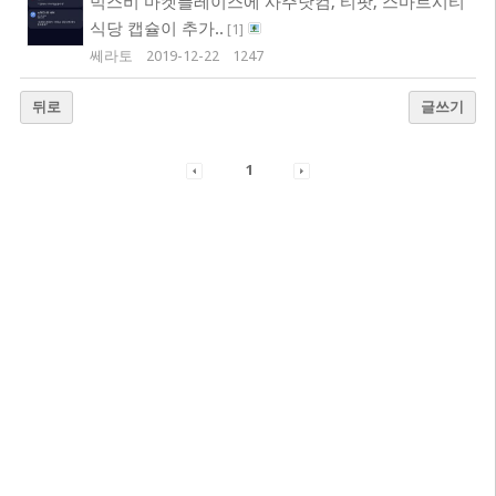
빅스비 마켓플레이스에 사주닷컴, 티팟, 스마트시티
식당 캡슐이 추가..
[
1
]
쎄라토
2019-12-22
1247
뒤로
글쓰기
1