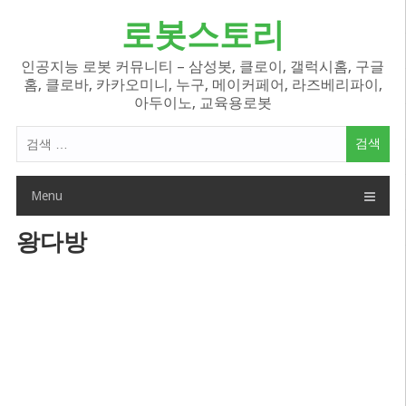
Skip
로봇스토리
to
content
인공지능 로봇 커뮤니티 – 삼성봇, 클로이, 갤럭시홈, 구글
홈, 클로바, 카카오미니, 누구, 메이커페어, 라즈베리파이,
아두이노, 교육용로봇
검
색
어:
Menu
왕다방