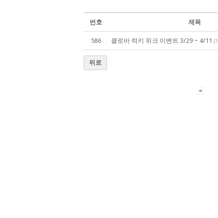
번호
제목
586
클로바 럭키 위크 이벤트 3/29 ~ 4/11
[
1
뒤로