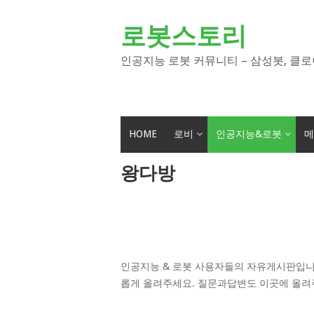
Skip
to
로봇스토리
content
인공지능 로봇 커뮤니티 – 삼성봇, 클로
HOME
로비
인공지능&로봇
메
왕다방
인공지능 & 로봇 사용자들의 자유게시판입니
롭게 올려주세요. 질문과답변도 이곳에 올려