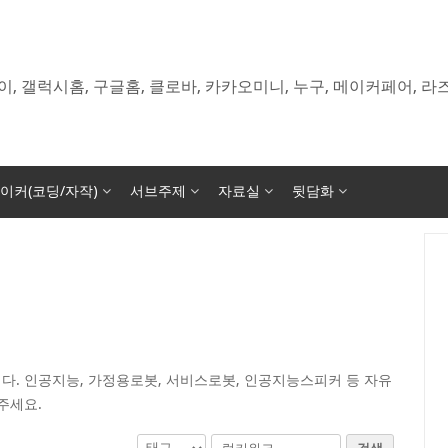
이, 갤럭시홈, 구글홈, 클로바, 카카오미니, 누구, 메이커페어, 
이커(코딩/자작)
서브주제
자료실
뒷담화
다. 인공지능, 가정용로봇, 서비스로봇, 인공지능스피커 등 자유
주세요.