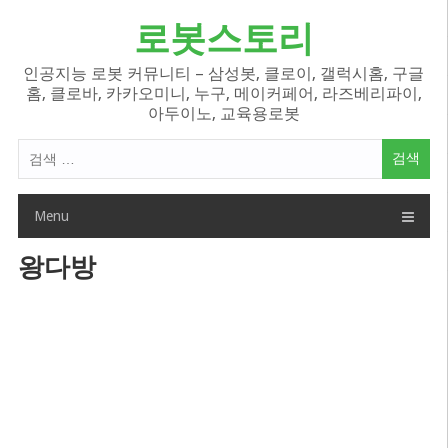
Skip
로봇스토리
to
content
인공지능 로봇 커뮤니티 – 삼성봇, 클로이, 갤럭시홈, 구글
홈, 클로바, 카카오미니, 누구, 메이커페어, 라즈베리파이,
아두이노, 교육용로봇
검
색
어:
Menu
왕다방