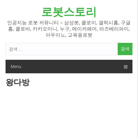
Skip
로봇스토리
to
content
인공지능 로봇 커뮤니티 – 삼성봇, 클로이, 갤럭시홈, 구글
홈, 클로바, 카카오미니, 누구, 메이커페어, 라즈베리파이,
아두이노, 교육용로봇
검
색
어:
Menu
왕다방