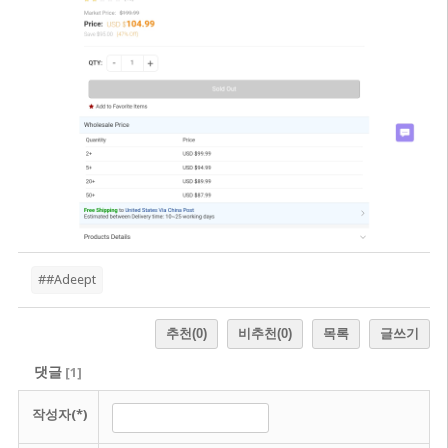
##Adeept
추천
(0)
비추천
(0)
목록
글쓰기
댓글
[
1
]
작성자(*)