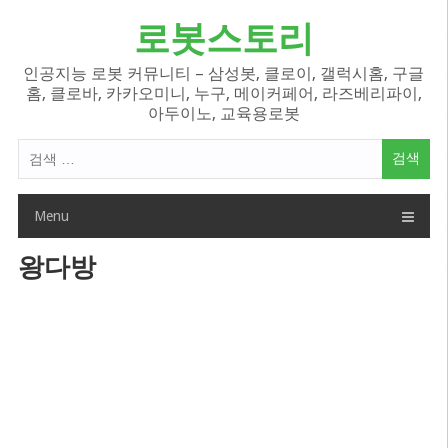
Skip
로봇스토리
to
content
인공지능 로봇 커뮤니티 – 삼성봇, 클로이, 갤럭시홈, 구글
홈, 클로바, 카카오미니, 누구, 메이커페어, 라즈베리파이,
아두이노, 교육용로봇
검
색
어:
Menu
왕다방