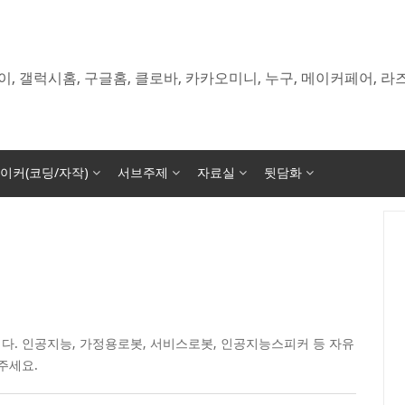
이, 갤럭시홈, 구글홈, 클로바, 카카오미니, 누구, 메이커페어, 
이커(코딩/자작)
서브주제
자료실
뒷담화
다. 인공지능, 가정용로봇, 서비스로봇, 인공지능스피커 등 자유
주세요.