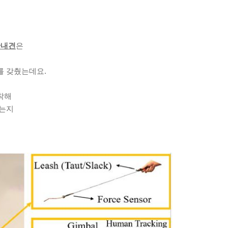
안내견
은
를 갖췄는데요.
착해
있는지