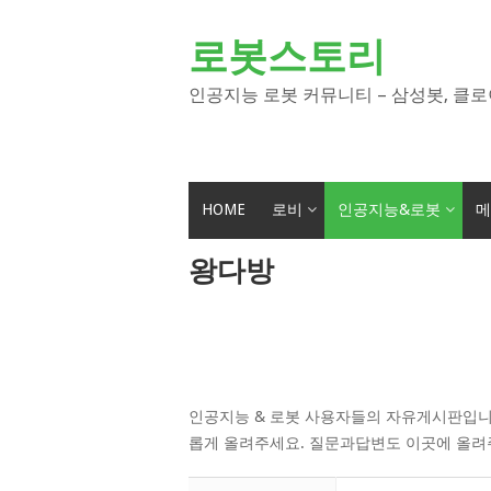
Skip
to
로봇스토리
content
인공지능 로봇 커뮤니티 – 삼성봇, 클로
HOME
로비
인공지능&로봇
메
왕다방
인공지능 & 로봇 사용자들의 자유게시판입니
롭게 올려주세요. 질문과답변도 이곳에 올려