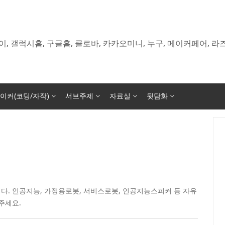
이, 갤럭시홈, 구글홈, 클로바, 카카오미니, 누구, 메이커페어, 
이커(코딩/자작)
서브주제
자료실
뒷담화
다. 인공지능, 가정용로봇, 서비스로봇, 인공지능스피커 등 자유
주세요.