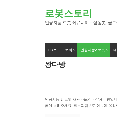
Skip
to
로봇스토리
content
인공지능 로봇 커뮤니티 – 삼성봇, 클로
HOME
로비
인공지능&로봇
메
왕다방
인공지능 & 로봇 사용자들의 자유게시판입니
롭게 올려주세요. 질문과답변도 이곳에 올려