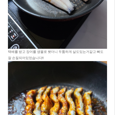
택배를 받고 장어를 생물로 봣더니 두툼하게 살도있는거같고 뼈도
잘 손질되어있었습니다!!