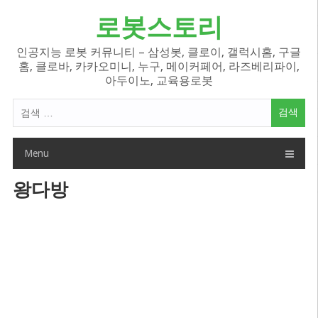
Skip
로봇스토리
to
content
인공지능 로봇 커뮤니티 – 삼성봇, 클로이, 갤럭시홈, 구글
홈, 클로바, 카카오미니, 누구, 메이커페어, 라즈베리파이,
아두이노, 교육용로봇
검
색
어:
Menu
왕다방