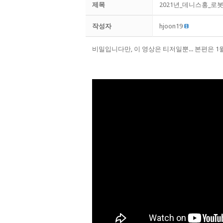
제목
2021년_데니스홍_로
작성자
hjoon19
비밀입니다만, 이 영상은 티저일뿐... 본편은 1