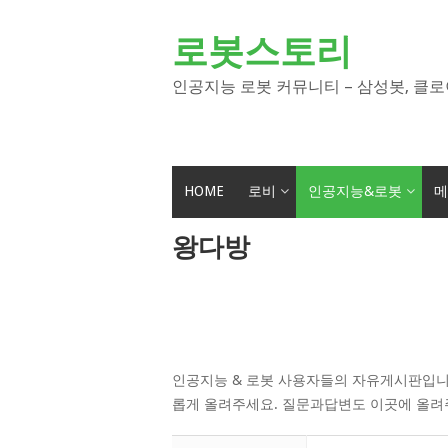
Skip
to
로봇스토리
content
인공지능 로봇 커뮤니티 – 삼성봇, 클로
HOME
로비
인공지능&로봇
메
왕다방
인공지능 & 로봇 사용자들의 자유게시판입니
롭게 올려주세요. 질문과답변도 이곳에 올려