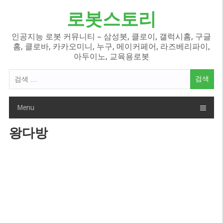
Skip
로봇스토리
to
content
인공지능 로봇 커뮤니티 – 삼성봇, 클로이, 갤럭시홈, 구글
홈, 클로바, 카카오미니, 누구, 메이커페어, 라즈베리파이,
아두이노, 교육용로봇
검
색
어:
Menu
왕다방