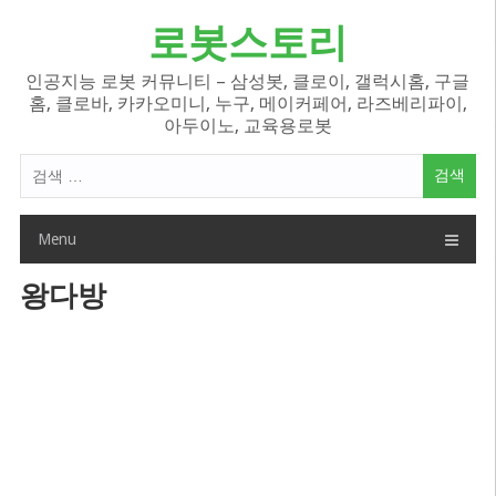
Skip
로봇스토리
to
content
인공지능 로봇 커뮤니티 – 삼성봇, 클로이, 갤럭시홈, 구글
홈, 클로바, 카카오미니, 누구, 메이커페어, 라즈베리파이,
아두이노, 교육용로봇
검
색
어:
Menu
왕다방