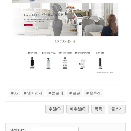
#LG
# 엘지전자
# 클로이
# 로봇
# 솔루션
추천
(0)
비추천
(0)
목록
글쓰기
작성자(*)