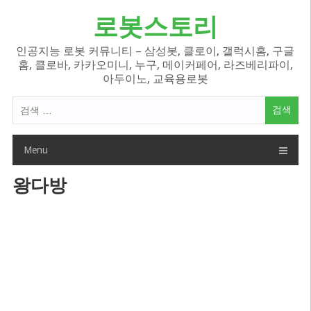
Skip
로봇스토리
to
content
인공지능 로봇 커뮤니티 – 삼성봇, 클로이, 갤럭시홈, 구글
홈, 클로바, 카카오미니, 누구, 메이커페어, 라즈베리파이,
아두이노, 교육용로봇
검
색
어:
Menu
왕다방