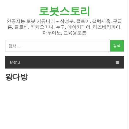
Skip
로봇스토리
to
content
인공지능 로봇 커뮤니티 – 삼성봇, 클로이, 갤럭시홈, 구글
홈, 클로바, 카카오미니, 누구, 메이커페어, 라즈베리파이,
아두이노, 교육용로봇
검
색
어:
Menu
왕다방