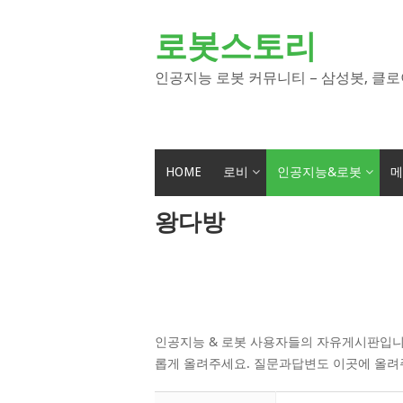
Skip
to
로봇스토리
content
인공지능 로봇 커뮤니티 – 삼성봇, 클로
HOME
로비
인공지능&로봇
메
왕다방
인공지능 & 로봇 사용자들의 자유게시판입니
롭게 올려주세요. 질문과답변도 이곳에 올려