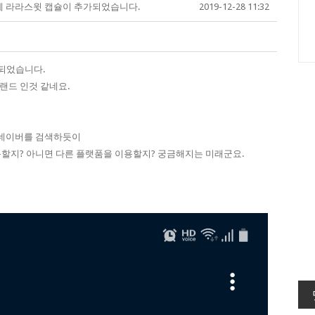
 라라스윗 캡슐이 추가되었습니다.
2019-12-28 11:32
되었습니다.
랜드 인것 같네요.
 네이버를 검색하듯이
용할지? 아니면 다른 플랫품을 이용할지? 궁금해지는 미래군요.