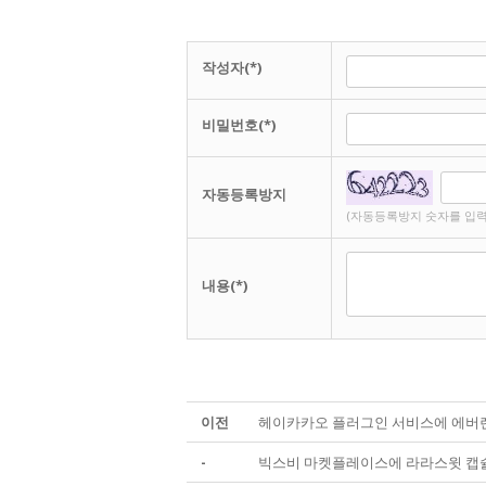
작성자(*)
비밀번호(*)
자동등록방지
(자동등록방지 숫자를 입력
내용(*)
이전
헤이카카오 플러그인 서비스에 에버
-
빅스비 마켓플레이스에 라라스윗 캡