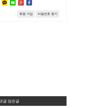
회원 가입
비밀번호 찾기
댓글 많은글