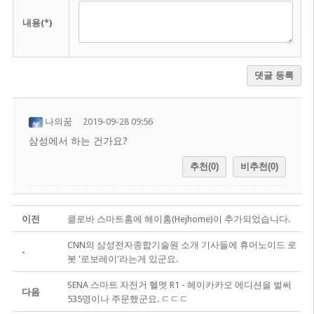
내용(*)
댓글 등록
나의꿈
2019-09-28 09:56
삼성에서 하는 건가요?
추천(0)
비추천(0)
이전
클로바 스마트홈에 헤이홈(Hejhome)이 추가되었습니다.
CNN의 삼성전자종합기술원 소개 기사들에 휴머노이드 로
-
봇 '로보레이'라는게 있군요.
SENA 스마트 자전거 헬멧 R1 - 헤이카카오 에디션을 벌써
다음
535명이나 주문했군요. ㄷㄷㄷ