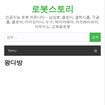
Skip
로봇스토리
to
content
인공지능 로봇 커뮤니티 – 삼성봇, 클로이, 갤럭시홈, 구글
홈, 클로바, 카카오미니, 누구, 메이커페어, 라즈베리파이,
아두이노, 교육용로봇
검
색
어:
Menu
왕다방