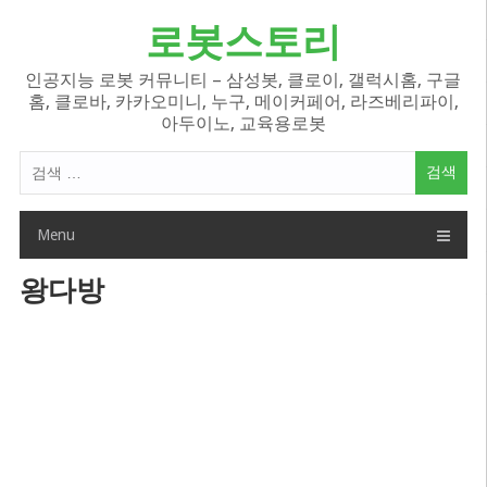
Skip
로봇스토리
to
content
인공지능 로봇 커뮤니티 – 삼성봇, 클로이, 갤럭시홈, 구글
홈, 클로바, 카카오미니, 누구, 메이커페어, 라즈베리파이,
아두이노, 교육용로봇
검
색
어:
Menu
왕다방