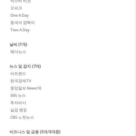
빅스비 비전
오피크
One A Day
중국어 깜빡이
Two A Day
날씨 (1개)
웨더뉴스
뉴스 및 잡지 (7개)
비트랜드
한국경제TV
중앙일보 News10
SBS 뉴스
투자비서
실검 랭킹
CBS 노컷뉴스
비즈니스 및 금융 (5개/8개중)