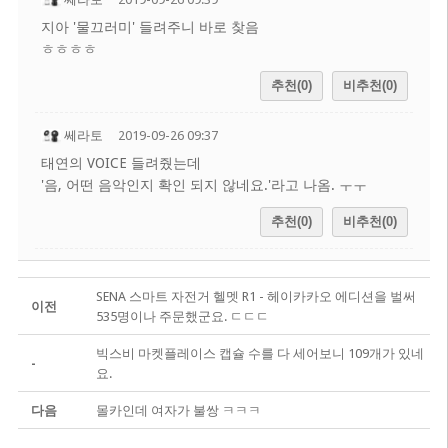
지아 '물끄러미' 들려주니 바로 찾음
ㅎㅎㅎㅎ
추천(0)
비추천(0)
쎄라토
2019-09-26 09:37
태연의 VOICE 들려줬는데
'음, 어떤 음악인지 확인 되지 않네요.'라고 나옴. ㅜㅜ
추천(0)
비추천(0)
SENA 스마트 자전거 헬멧 R1 - 헤이카카오 에디션을 벌써
이전
535명이나 주문했군요. ㄷㄷㄷ
빅스비 마켓플레이스 캡슐 수를 다 세어보니 109개가 있네
-
요.
다음
몰카인데 여자가 불쌍 ㅋㅋㅋ