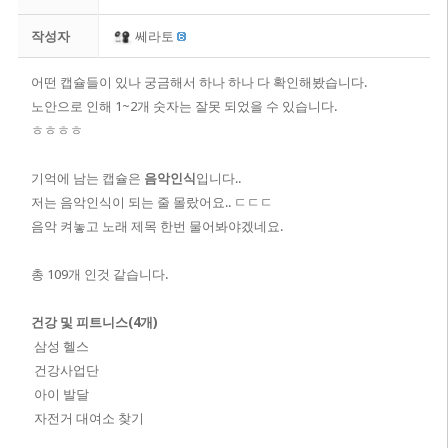
작성자
쎄라토
어떤 캡슐들이 있나 궁금해서 하나 하나 다 확인해봤습니다.
​노안으로 인해 1~2개 숫자는 잘못 되었을 수 있습니다.
ㅎㅎㅎㅎ
기억에 남는 캡슐은
음악인식
입니다..
저는 음악인식이 되는 줄 몰랐어요.. ㄷㄷㄷ
음악 켜놓고 노래 제목 한번 물어봐야겠네요.
총 109개 인것 같습니다.
건강 및 피트니스(4개)
삼성 헬스
건강사업단
아이 발달
자전거 대여소 찾기