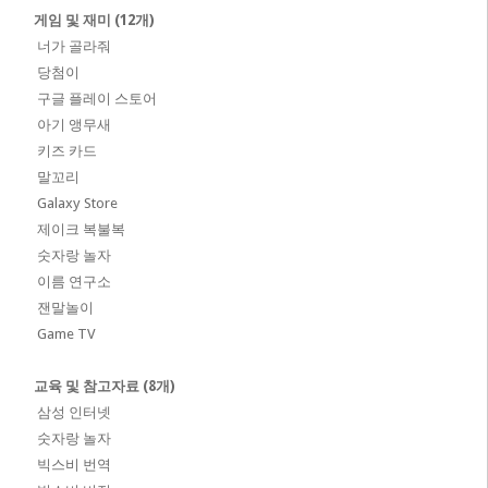
게임 및 재미 (12개)
너가 골라줘
당첨이
구글 플레이 스토어
아기 앵무새
키즈 카드
말꼬리
Galaxy Store
제이크 복불복
숫자랑 놀자
이름 연구소
잰말놀이
Game TV
교육 및 참고자료 (8개)
삼성 인터넷
숫자랑 놀자
빅스비 번역