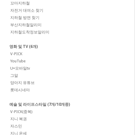
꼬마지하철
자전거 대여소 찾기
지하철 방면 찾기
부산지하철알리미
지하철도착정보알리미
영화 및 TV (6개)
V-PICK
YouTube
U+모바일tv
그알
양아지 유튜브
롯데시네마
예술 및 라이프스타일 (7개/10개중)
V-PICK(중복)
지니 복권
자스민
지니 운세