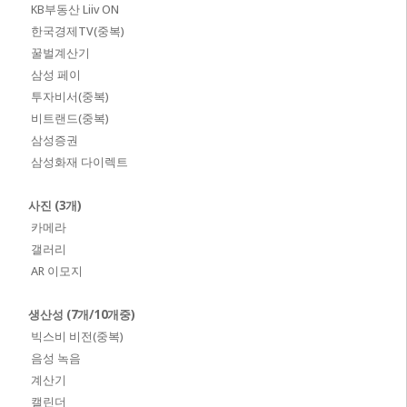
KB부동산 Liiv ON
한국경제TV(중복)
꿀벌계산기
삼성 페이
투자비서(중복)
비트랜드(중복)
삼성증권
삼성화재 다이렉트
사진 (3개)
카메라
갤러리
AR 이모지
생산성 (7개/10개중)
빅스비 비전(중복)
음성 녹음
계산기
캘린더