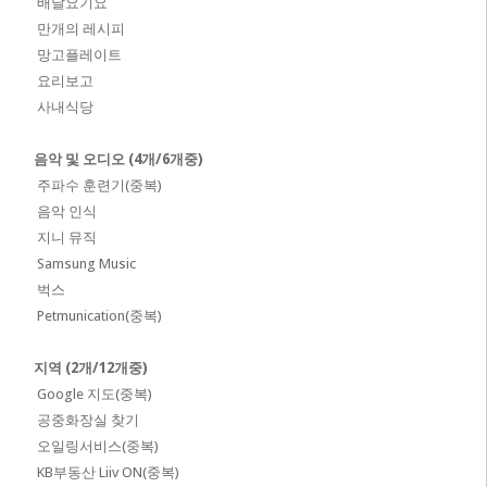
배달요기요
만개의 레시피
망고플레이트
요리보고
사내식당
음악 및 오디오 (4개/6개중)
주파수 훈련기(중복)
음악 인식
지니 뮤직
Samsung Music
벅스
Petmunication(중복)
지역 (2개/12개중)
Google 지도(중복)
공중화장실 찾기
오일링서비스(중복)
KB부동산 Liiv ON(중복)