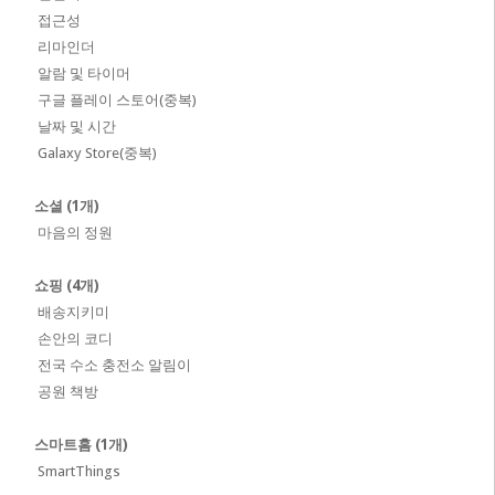
접근성
리마인더
알람 및 타이머
구글 플레이 스토어(중복)
날짜 및 시간
Galaxy Store(중복)
소셜 (1개)
마음의 정원
쇼핑 (4개)
배송지키미
손안의 코디
전국 수소 충전소 알림이
공원 책방
스마트홈 (1개)
SmartThings