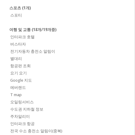
스포츠 (1개)
스포티
여행 및 교통 (18개/19개중)
인터파크 호텔
버스타자
전기자동차 충전소 알림이
별대리
항공편 조회
요기 요기
Google 지도
에버랜드
T map
오일링서비스
수도권 지하철 정보
주차알리미
인터파크 항공
전국 수소 충전소 알림이(중복)