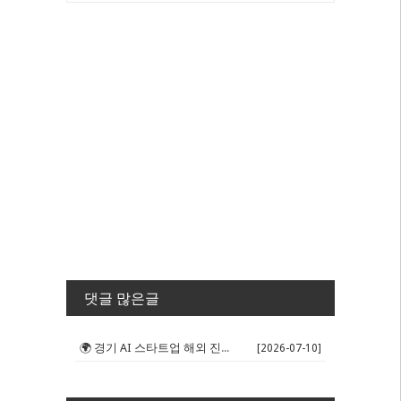
댓글 많은글
🌍 경기 AI 스타트업 해외 진출 판...
[2026-07-10]