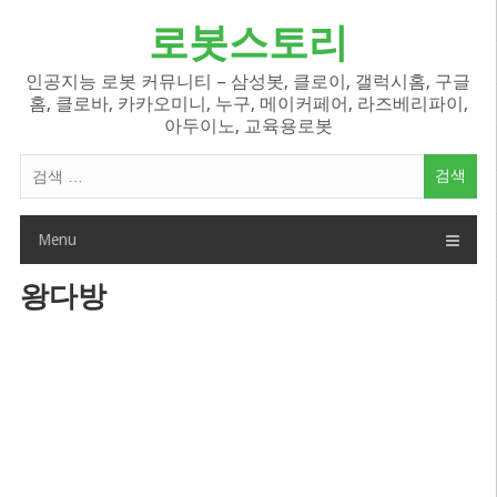
Skip
로봇스토리
to
content
인공지능 로봇 커뮤니티 – 삼성봇, 클로이, 갤럭시홈, 구글
홈, 클로바, 카카오미니, 누구, 메이커페어, 라즈베리파이,
아두이노, 교육용로봇
검
색
어:
Menu
왕다방