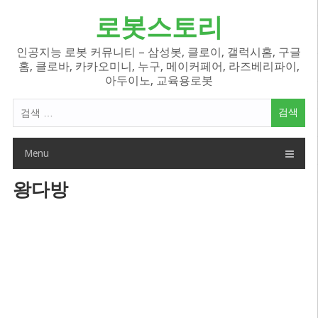
Skip
로봇스토리
to
content
인공지능 로봇 커뮤니티 – 삼성봇, 클로이, 갤럭시홈, 구글
홈, 클로바, 카카오미니, 누구, 메이커페어, 라즈베리파이,
아두이노, 교육용로봇
검
색
어:
Menu
왕다방