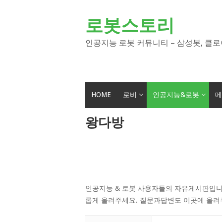
Skip
to
로봇스토리
content
인공지능 로봇 커뮤니티 – 삼성봇, 클로
HOME
로비
인공지능&로봇
메
왕다방
인공지능 & 로봇 사용자들의 자유게시판입니
롭게 올려주세요. 질문과답변도 이곳에 올려