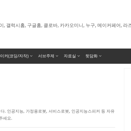
이, 갤럭시홈, 구글홈, 클로바, 카카오미니, 누구, 메이커페어, 
이커(코딩/자작)
서브주제
자료실
뒷담화
다. 인공지능, 가정용로봇, 서비스로봇, 인공지능스피커 등 자유
주세요.