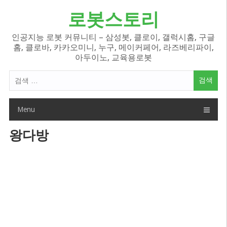
Skip
로봇스토리
to
content
인공지능 로봇 커뮤니티 – 삼성봇, 클로이, 갤럭시홈, 구글
홈, 클로바, 카카오미니, 누구, 메이커페어, 라즈베리파이,
아두이노, 교육용로봇
검
색
어:
Menu
왕다방