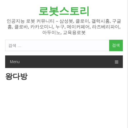
Skip
로봇스토리
to
content
인공지능 로봇 커뮤니티 – 삼성봇, 클로이, 갤럭시홈, 구글
홈, 클로바, 카카오미니, 누구, 메이커페어, 라즈베리파이,
아두이노, 교육용로봇
검
색
어:
Menu
왕다방