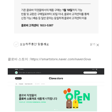
클로바 스토어 :
https://smartstore.naver.com/naverclova