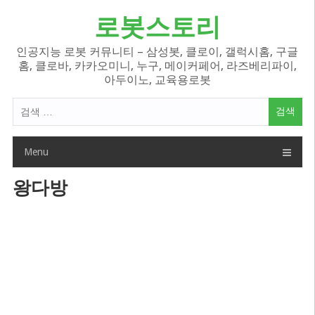
Skip
로봇스토리
to
content
인공지능 로봇 커뮤니티 – 삼성봇, 클로이, 갤럭시홈, 구글
홈, 클로바, 카카오미니, 누구, 메이커페어, 라즈베리파이,
아두이노, 교육용로봇
검
색
어:
Menu
왕다방