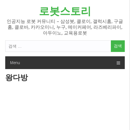
Skip
로봇스토리
to
content
인공지능 로봇 커뮤니티 – 삼성봇, 클로이, 갤럭시홈, 구글
홈, 클로바, 카카오미니, 누구, 메이커페어, 라즈베리파이,
아두이노, 교육용로봇
검
색
어:
Menu
왕다방