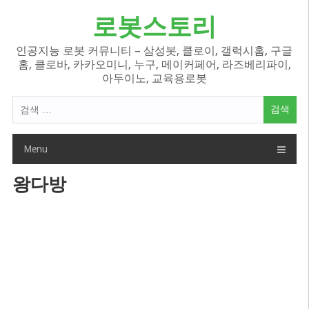
Skip
로봇스토리
to
content
인공지능 로봇 커뮤니티 – 삼성봇, 클로이, 갤럭시홈, 구글
홈, 클로바, 카카오미니, 누구, 메이커페어, 라즈베리파이,
아두이노, 교육용로봇
검
색
어:
Menu
왕다방