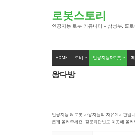
Skip
to
로봇스토리
content
인공지능 로봇 커뮤니티 – 삼성봇, 클로
HOME
로비
인공지능&로봇
메
왕다방
인공지능 & 로봇 사용자들의 자유게시판입니
롭게 올려주세요. 질문과답변도 이곳에 올려