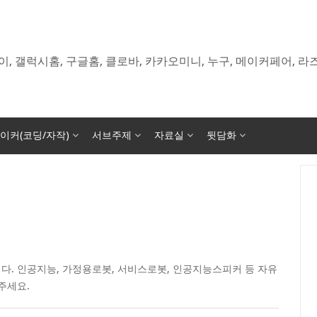
이, 갤럭시홈, 구글홈, 클로바, 카카오미니, 누구, 메이커페어, 
이커(코딩/자작)
서브주제
자료실
뒷담화
다. 인공지능, 가정용로봇, 서비스로봇, 인공지능스피커 등 자유
주세요.