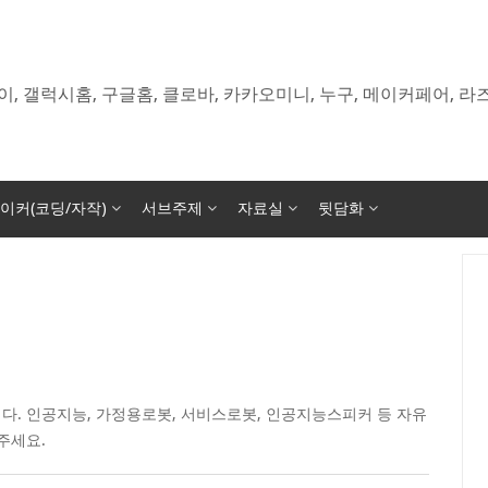
이, 갤럭시홈, 구글홈, 클로바, 카카오미니, 누구, 메이커페어, 
이커(코딩/자작)
서브주제
자료실
뒷담화
다. 인공지능, 가정용로봇, 서비스로봇, 인공지능스피커 등 자유
주세요.