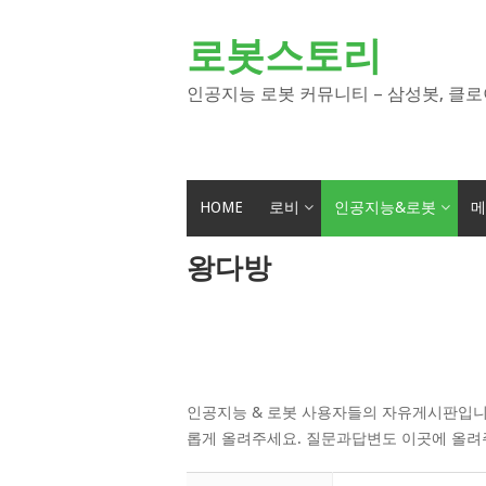
Skip
to
로봇스토리
content
인공지능 로봇 커뮤니티 – 삼성봇, 클로
HOME
로비
인공지능&로봇
메
왕다방
인공지능 & 로봇 사용자들의 자유게시판입니
롭게 올려주세요. 질문과답변도 이곳에 올려