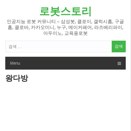
Skip
로봇스토리
to
content
인공지능 로봇 커뮤니티 – 삼성봇, 클로이, 갤럭시홈, 구글
홈, 클로바, 카카오미니, 누구, 메이커페어, 라즈베리파이,
아두이노, 교육용로봇
검
색
어:
Menu
왕다방