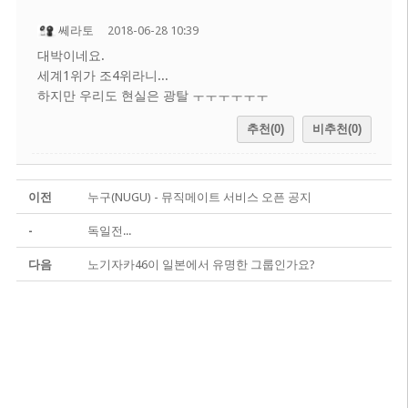
쎄라토
2018-06-28 10:39
대박이네요.
세계1위가 조4위라니...
하지만 우리도 현실은 광탈 ㅜㅜㅜㅜㅜㅜ
추천(0)
비추천(0)
이전
누구(NUGU) - 뮤직메이트 서비스 오픈 공지
-
독일전...
다음
노기자카46이 일본에서 유명한 그룹인가요?