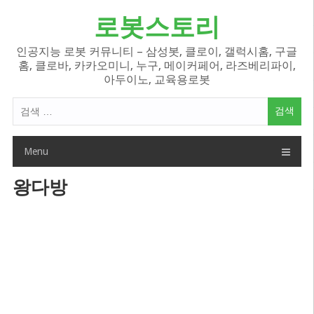
Skip
로봇스토리
to
content
인공지능 로봇 커뮤니티 – 삼성봇, 클로이, 갤럭시홈, 구글
홈, 클로바, 카카오미니, 누구, 메이커페어, 라즈베리파이,
아두이노, 교육용로봇
검
색
어:
Menu
왕다방