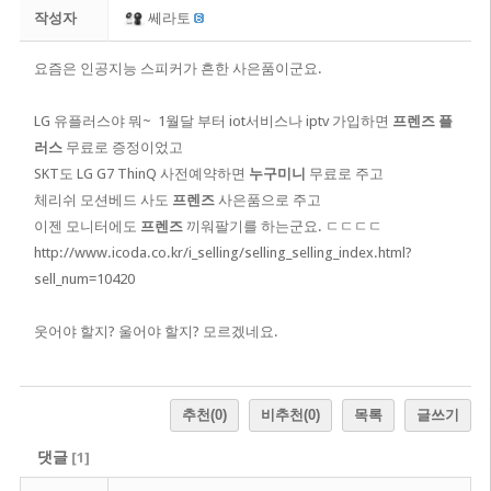
작성자
쎄라토
​요즘은 인공지능 스피커가 흔한 사은품이군요.
LG 유플러스야 뭐~ 1월달 부터 iot서비스나 iptv 가입하면
프렌즈 플
러스
무료로 증정이었고
SKT도 LG G7 ThinQ 사전예약하면
누구미니
무료로 주고
체리쉬 모션베드 사도
프렌즈
사은품으로 주고
이젠 모니터에도
프렌즈
끼워팔기를 하는군요. ㄷㄷㄷㄷ
http://www.icoda.co.kr/i_selling/selling_selling_index.html?
sell_num=10420
웃어야 할지? 울어야 할지? 모르겠네요.
추천
(0)
비추천
(0)
목록
글쓰기
댓글
[
1
]