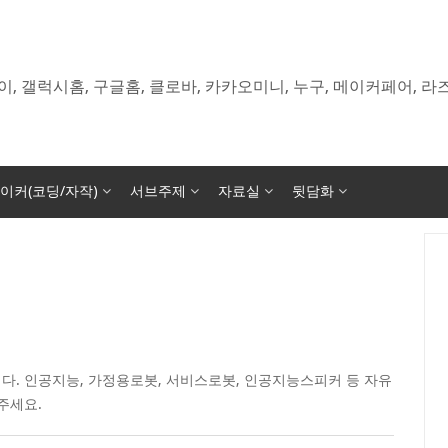
이, 갤럭시홈, 구글홈, 클로바, 카카오미니, 누구, 메이커페어, 
이커(코딩/자작)
서브주제
자료실
뒷담화
다. 인공지능, 가정용로봇, 서비스로봇, 인공지능스피커 등 자유
주세요.