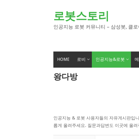
Skip
to
로봇스토리
content
인공지능 로봇 커뮤니티 – 삼성봇, 클로
HOME
로비
인공지능&로봇
메
왕다방
인공지능 & 로봇 사용자들의 자유게시판입니
롭게 올려주세요. 질문과답변도 이곳에 올려