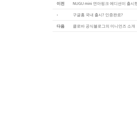
이전
NUGU mini 연아핑크 에디션이 출시
-
구글홈 국내 출시? 인증완료?
다음
클로바 공식블로그의 미니언즈 소개