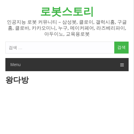
Skip
로봇스토리
to
content
인공지능 로봇 커뮤니티 – 삼성봇, 클로이, 갤럭시홈, 구글
홈, 클로바, 카카오미니, 누구, 메이커페어, 라즈베리파이,
아두이노, 교육용로봇
검
색
어:
Menu
왕다방