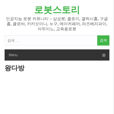
Skip
로봇스토리
to
content
인공지능 로봇 커뮤니티 – 삼성봇, 클로이, 갤럭시홈, 구글
홈, 클로바, 카카오미니, 누구, 메이커페어, 라즈베리파이,
아두이노, 교육용로봇
검
색
어:
Menu
왕다방