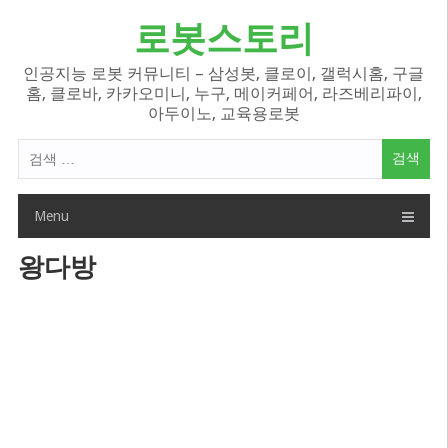
Skip
로봇스토리
to
content
인공지능 로봇 커뮤니티 – 삼성봇, 클로이, 갤럭시홈, 구글
홈, 클로바, 카카오미니, 누구, 메이커페어, 라즈베리파이,
아두이노, 교육용로봇
검
색
어:
Menu
왕다방