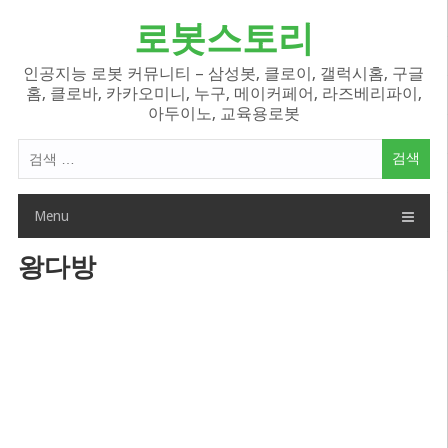
Skip
로봇스토리
to
content
인공지능 로봇 커뮤니티 – 삼성봇, 클로이, 갤럭시홈, 구글
홈, 클로바, 카카오미니, 누구, 메이커페어, 라즈베리파이,
아두이노, 교육용로봇
검
색
어:
Menu
왕다방