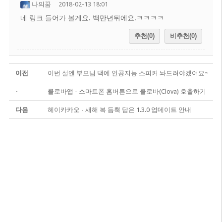
나의꿈
2018-02-13 18:01
네 링크 들어가 볼게요. 백만년뒤에요.ㅋㅋㅋㅋ
추천(0)
비추천(0)
이전
이번 설엔 부모님 댁에 인공지능 스피커 놔드려야겠어요~
-
클로바앱 - 스마트폰 홈버튼으로 클로바(Clova) 호출하기
다음
헤이카카오 - 새해 복 듬뿍 담은 1.3.0 업데이트 안내