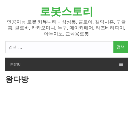
Skip
로봇스토리
to
content
인공지능 로봇 커뮤니티 – 삼성봇, 클로이, 갤럭시홈, 구글
홈, 클로바, 카카오미니, 누구, 메이커페어, 라즈베리파이,
아두이노, 교육용로봇
검
색
어:
Menu
왕다방