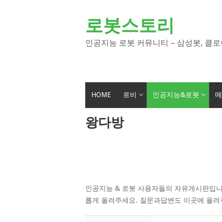
Skip
to
로봇스토리
content
인공지능 로봇 커뮤니티 – 삼성봇, 클로
HOME
로비
인공지능&로봇
메
왕다방
인공지능 & 로봇 사용자들의 자유게시판입니
롭게 올려주세요. 질문과답변도 이곳에 올려