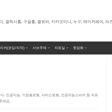
이, 갤럭시홈, 구글홈, 클로바, 카카오미니, 누구, 메이커페어, 
이커(코딩/자작)
서브주제
자료실
뒷담화
다. 인공지능, 가정용로봇, 서비스로봇, 인공지능스피커 등 자유
주세요.