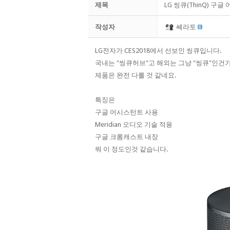
제목
LG 씽큐(ThinQ) 구
작성자
쎄라토
LG전자가 CES2018에서 선보인 씽큐입니다.
국내는 "씽큐허브"고 해외는 그냥 "씽큐"인건
​제품은 완전 다를 것 같네요.
특징은
구글 어시스턴트 사용
Meridian 오디오 기술 적용
구글 크롬캐스트 내장
뭐 이 정도인것 같습니다.