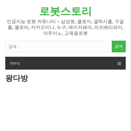
Skip
로봇스토리
to
content
인공지능 로봇 커뮤니티 – 삼성봇, 클로이, 갤럭시홈, 구글
홈, 클로바, 카카오미니, 누구, 메이커페어, 라즈베리파이,
아두이노, 교육용로봇
검
색
어:
Menu
왕다방