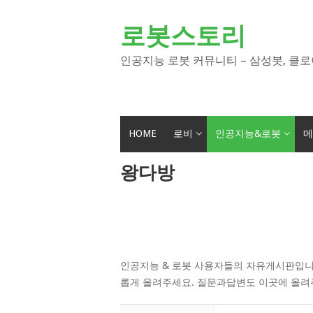
Skip
to
로봇스토리
content
인공지능 로봇 커뮤니티 – 삼성봇, 클로
HOME
로비
인공지능&로봇
메
왕다방
인공지능 & 로봇 사용자들의 자유게시판입니
롭게 올려주세요. 질문과답변도 이곳에 올려