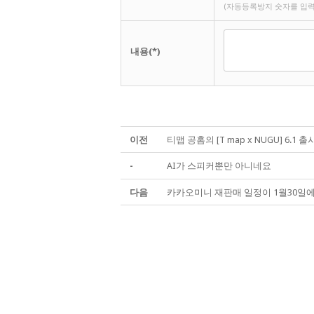
(자동등록방지 숫자를 입력
내용(*)
이전
티맵 공홈의 [T map x NUGU] 6.1
-
AI가 스피커뿐만 아니네요
다음
카카오미니 재판매 일정이 1월30일에