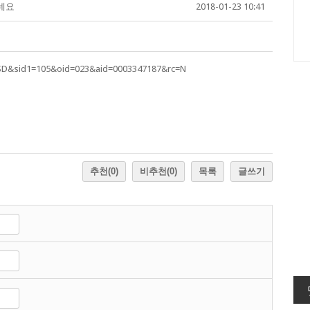
네요
2018-01-23 10:41
LSD&sid1=105&oid=023&aid=0003347187&rc=N
추천
(0)
비추천
(0)
목록
글쓰기