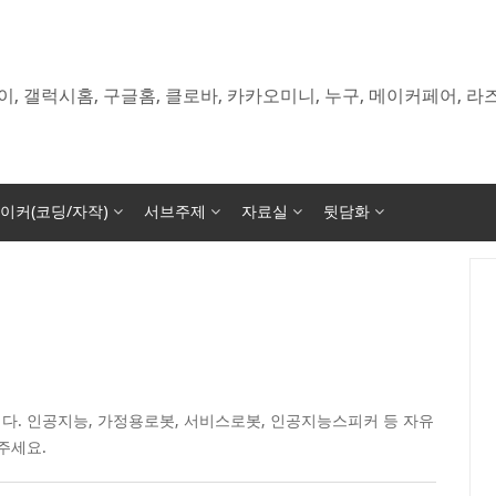
이, 갤럭시홈, 구글홈, 클로바, 카카오미니, 누구, 메이커페어, 
이커(코딩/자작)
서브주제
자료실
뒷담화
다. 인공지능, 가정용로봇, 서비스로봇, 인공지능스피커 등 자유
주세요.