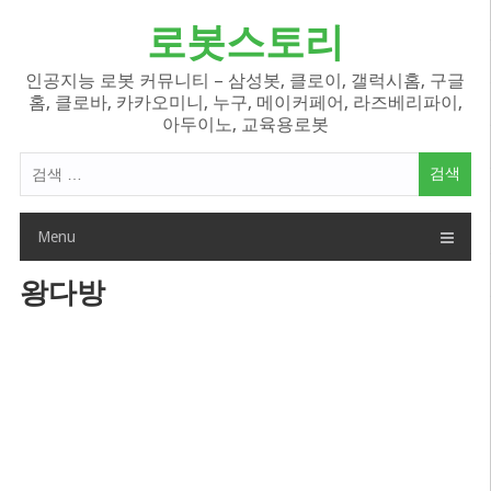
Skip
로봇스토리
to
content
인공지능 로봇 커뮤니티 – 삼성봇, 클로이, 갤럭시홈, 구글
홈, 클로바, 카카오미니, 누구, 메이커페어, 라즈베리파이,
아두이노, 교육용로봇
검
색
어:
Menu
왕다방