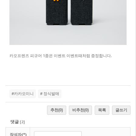
카오프렌즈 피규어 1종은 이벤트 이벤트때처럼 증정합니다.
#카카오미니
# 정식발매
추천
(0)
비추천
(0)
목록
글쓰기
댓글
[
2
]
작성자(*)