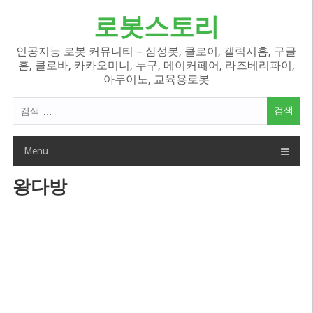
Skip
로봇스토리
to
content
인공지능 로봇 커뮤니티 – 삼성봇, 클로이, 갤럭시홈, 구글
홈, 클로바, 카카오미니, 누구, 메이커페어, 라즈베리파이,
아두이노, 교육용로봇
검
색
어:
Menu
왕다방