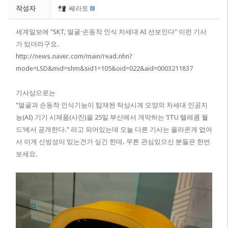
작성자
쎄라토
세계일보에 "
SKT, 얼굴·손동작 인식 차세대 AI 선보인다" 이런 기사
가 있더라구요.
http://news.naver.com/main/read.nhn?
mode=LSD&mid=shm&sid1=105&oid=022&aid=0003211837
기사상으로는
"얼굴과 손동작 인식기능이 탑재된 탁상시계 모양의 차세대 인공지
능(AI) 기기 시제품(사진)을 25일 부산에서 개막하는 ‘ITU 텔레콤 월
드’에서 공개한다." 라고 되어있는데 오늘 다른 기사는 올라온게 없어
서 이게 신빙성이 있는건가 싶긴 한데. 무튼 관심있으신 분들은 한번
보세요.