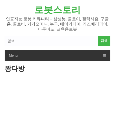
Skip
로봇스토리
to
content
인공지능 로봇 커뮤니티 – 삼성봇, 클로이, 갤럭시홈, 구글
홈, 클로바, 카카오미니, 누구, 메이커페어, 라즈베리파이,
아두이노, 교육용로봇
검
색
어:
Menu
왕다방