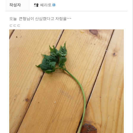
작성자
쎄라토
오늘 큰형님이 산삼캤다고 자랑을~~
ㄷㄷㄷ