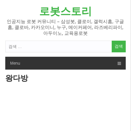
Skip
로봇스토리
to
content
인공지능 로봇 커뮤니티 – 삼성봇, 클로이, 갤럭시홈, 구글
홈, 클로바, 카카오미니, 누구, 메이커페어, 라즈베리파이,
아두이노, 교육용로봇
검
색
어:
Menu
왕다방