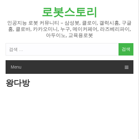
Skip
로봇스토리
to
content
인공지능 로봇 커뮤니티 – 삼성봇, 클로이, 갤럭시홈, 구글
홈, 클로바, 카카오미니, 누구, 메이커페어, 라즈베리파이,
아두이노, 교육용로봇
검
색
어:
Menu
왕다방