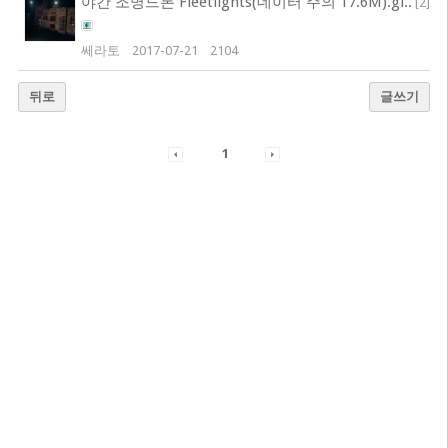
야간 조명드론 Fleetlights(데이터 주의 17.6M).gi..
[
2
]
쎄라토
2017-07-21
2104
뒤로
글쓰기
1