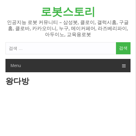
Skip
로봇스토리
to
content
인공지능 로봇 커뮤니티 – 삼성봇, 클로이, 갤럭시홈, 구글
홈, 클로바, 카카오미니, 누구, 메이커페어, 라즈베리파이,
아두이노, 교육용로봇
검
색
어:
Menu
왕다방