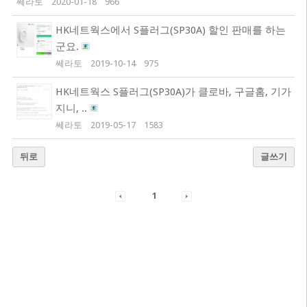
쎄라토
2020-01-18
966
HK네트웍스에서 S플러그(SP30A) 할인 판매를 하는
군요.
쎄라토
2019-10-14
975
HK네트웍스 S플러그(SP30A)가 클로바, 구글홈, 기가
지니, ..
쎄라토
2019-05-17
1583
뒤로
글쓰기
1