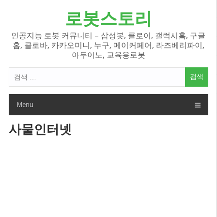
Skip
로봇스토리
to
content
인공지능 로봇 커뮤니티 – 삼성봇, 클로이, 갤럭시홈, 구글
홈, 클로바, 카카오미니, 누구, 메이커페어, 라즈베리파이,
아두이노, 교육용로봇
검
색
어:
Menu
사물인터넷