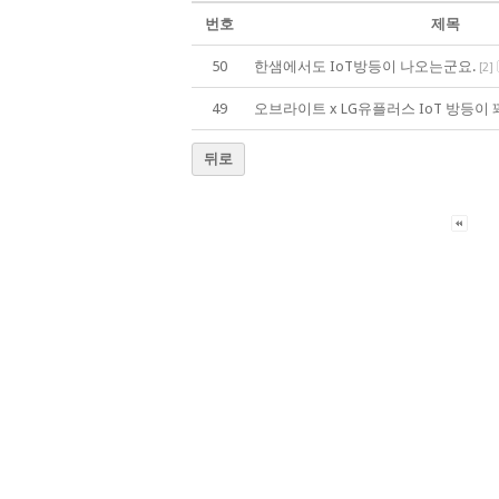
번호
제목
50
한샘에서도 IoT방등이 나오는군요.
[
2
]
49
오브라이트 x LG유플러스 IoT 방등이 
뒤로