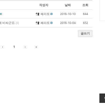
작성자
날짜
조회
쎄라토
2018-10-10
844
꽤 비싸군요.
쎄라토
2018-10-04
652
[
3
]
글쓰기
1