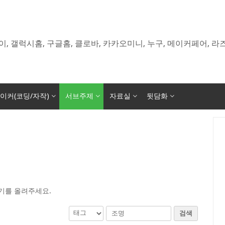
이, 갤럭시홈, 구글홈, 클로바, 카카오미니, 누구, 메이커페어, 
이커(코딩/자작)
서브주제
자료실
뒷담화
기를 올려주세요.
검색