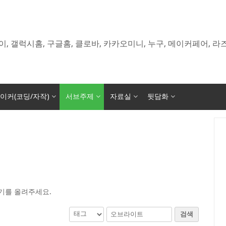
이, 갤럭시홈, 구글홈, 클로바, 카카오미니, 누구, 메이커페어, 
이커(코딩/자작)
서브주제
자료실
뒷담화
기를 올려주세요.
검색