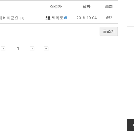
작성자
날짜
조회
꽤 비싸군요.
쎄라토
2018-10-04
652
[
3
]
글쓰기
1