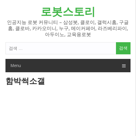
Skip
로봇스토리
to
content
인공지능 로봇 커뮤니티 – 삼성봇, 클로이, 갤럭시홈, 구글
홈, 클로바, 카카오미니, 누구, 메이커페어, 라즈베리파이,
아두이노, 교육용로봇
검
색
어:
Menu
함박썩소갤