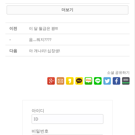
더보기
이전
이 달 월급은 꽝!!!
-
음....뭐지????
다음
아 개나리! 십장생!
소셜 공유하기
아이디
비밀번호