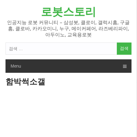
Skip
로봇스토리
to
content
인공지능 로봇 커뮤니티 – 삼성봇, 클로이, 갤럭시홈, 구글
홈, 클로바, 카카오미니, 누구, 메이커페어, 라즈베리파이,
아두이노, 교육용로봇
검
색
어:
Menu
함박썩소갤