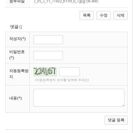
첨부파일
7_35_7_11_7Tkz2_K159_0_7.jpg
(38.4KB)
목록
수정
삭제
댓글
[
]
작성자(*)
비밀번호
(*)
자동등록방
지
(자동등록방지 숫자를 입력해 주세요)
내용(*)
댓글 등록