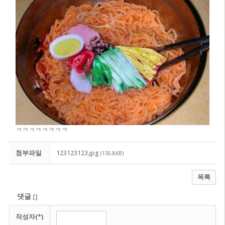
ㅋㅋㅋㅋㅋㅋㅋㅋ
첨부파일
123123123.jpg
(130.8KB)
목록
댓글
[
]
작성자(*)