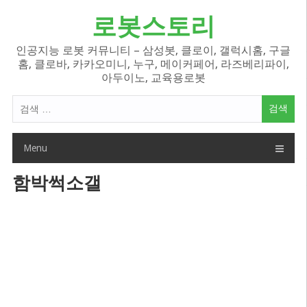
Skip
로봇스토리
to
content
인공지능 로봇 커뮤니티 – 삼성봇, 클로이, 갤럭시홈, 구글
홈, 클로바, 카카오미니, 누구, 메이커페어, 라즈베리파이,
아두이노, 교육용로봇
검
색
어:
Menu
함박썩소갤